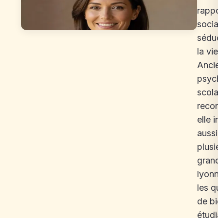
rappo
socia
séduc
la vi
Anci
psyc
scola
recon
elle 
auss
plusi
gran
lyonn
les q
de bi
étudi