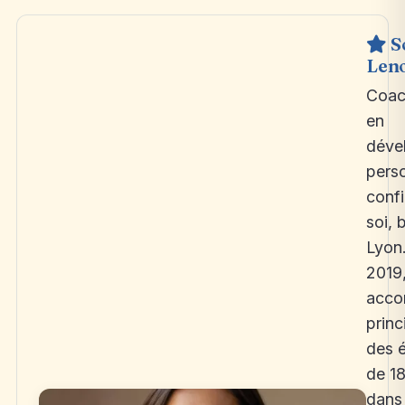
S
Leno
Coach
en
déve
perso
conf
soi, 
Lyon
2019,
acc
prin
des é
de 18
dans 